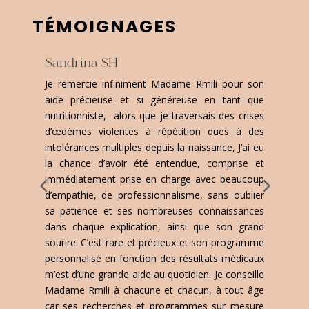
TÉMOIGNAGES
Sandrina SH
D
ar
Je remercie infiniment Madame Rmili pour son
J
es
aide précieuse et si généreuse en tant que
a
du
nutritionniste, alors que je traversais des crises
a
ns
d’œdèmes violentes à répétition dues à des
c
ns
intolérances multiples depuis la naissance, J’ai eu
o
ma
la chance d’avoir été entendue, comprise et
é
ne
immédiatement prise en charge avec beaucoup
le
d’empathie, de professionnalisme, sans oublier
si
sa patience et ses nombreuses connaissances
os
dans chaque explication, ainsi que son grand
sourire. C’est rare et précieux et son programme
personnalisé en fonction des résultats médicaux
m’est d’une grande aide au quotidien. Je conseille
Madame Rmili à chacune et chacun, à tout âge
car ses recherches et programmes sur mesure