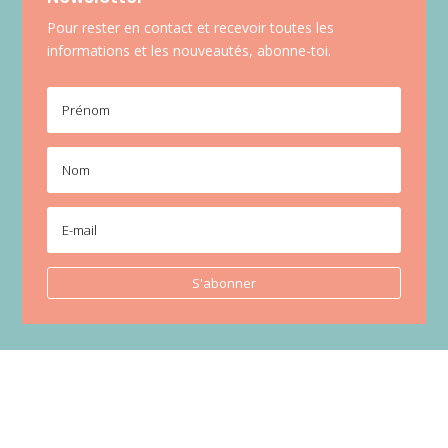
Pour rester en contact et recevoir toutes les
informations et les nouveautés, abonne-toi.
S'abonner
Copyright © 2023 – Fatima Rmili, tous droits réservés.
Mentions
Légales
–
Poliques de cookies
Site web réalisé par
Alony Studio